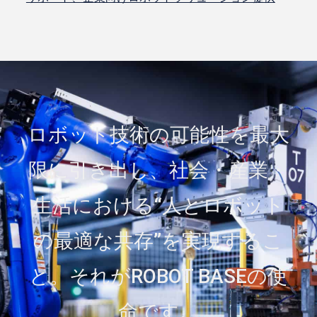
ロボット技術の可能性を最大
限に引き出し、社会・産業・
生活における“人とロボット
の最適な共存”を実現するこ
と。それがROBOT BASEの使
命です。