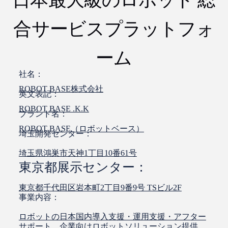
日本最大級のロボット 総
合サービスプラットフォ
ーム
社名：
ROBOT BASE株式会社
英文表記：
ROBOT BASE .K.K
ブランド名：
ROBOT BASE（ロボットベース）
埼玉開発センター：
埼玉県鴻巣市天神1丁目10番61号
東京都展示センター：
東京都千代田区岩本町2丁目9番9号 TSビル2F
事業内容：
ロボットの日本国内導入支援・運用支援・アフター
サポート、企業向けロボットソリューション提供